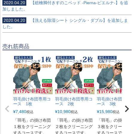
2020.04.20
【総檜脚付きすのこベッド -Pierna-ピエルナ-】を追
加しました。
2020.04.20
【洗える除湿シート シングル・ダブル】を追加しま
した。
売れ筋商品
羽毛掛け布団専用コ
羽毛掛け布団専用コ
羽毛掛け布団専用
ース 1枚
ース 2枚
ース 3枚
¥
7,480
¥
10,980
¥
15,980
税込
税込
税込
「羽毛」の掛け布団
「羽毛」の掛け布団
「羽毛」の掛け布
１枚をクリーニング
２枚をクリーニング
３枚をクリーニン
するコースです。
するコースです。
するコースです。