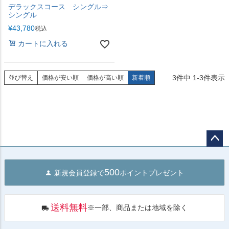
デラックスコース シングル⇒
シングル
¥
43,780
税込
カートに入れる
3
件中
1
-
3
件表示
並び替え
価格が安い順
価格が高い順
新着順
ペー
ジト
500
新規会員登録で
ポイントプレゼント
ップ
へ
送料無料
※一部、商品または地域を除く