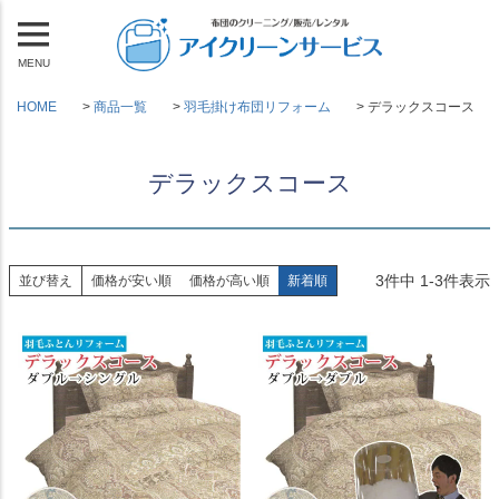
MENU
HOME
商品一覧
羽毛掛け布団リフォーム
デラックスコース
デラックスコース
3
件中
1
-
3
件表示
並び替え
価格が安い順
価格が高い順
新着順