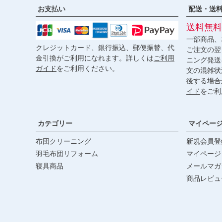
お支払い
配送・送
送料無料
一部商品、
クレジットカード、銀行振込、郵便振替、代
ご注文の翌
金引換がご利用になれます。詳しくは
ご利用
ニング発送
ガイド
をご利用ください。
文の混雑状
後する場合
イド
をご利
カテゴリー
マイペー
布団クリーニング
新規会員登
羽毛布団リフォーム
マイページ
寝具商品
メールマガ
商品レビュ