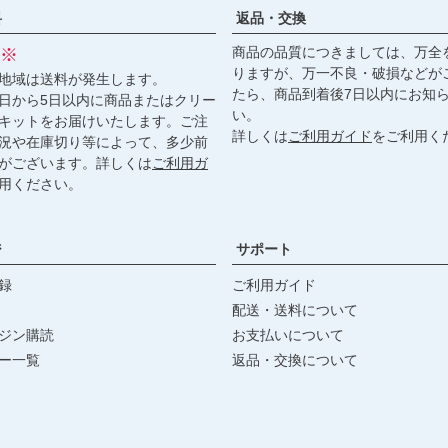
料
返品・交換
商品の品質につきましては、万全
※
りますが、万一不良・破損などが
地域は送料が発生します。
たら、商品到着後7日以内にお知
日から5日以内に商品またはクリー
い。
キットをお届けいたします。ご注
詳しくは
ご利用ガイド
をご利用く
況や在庫切り等によって、多少前
がございます。詳しくは
ご利用ガ
用ください。
ジ
サポート
録
ご利用ガイド
配送・送料について
ジン購読
お支払いについて
ー一覧
返品・交換について