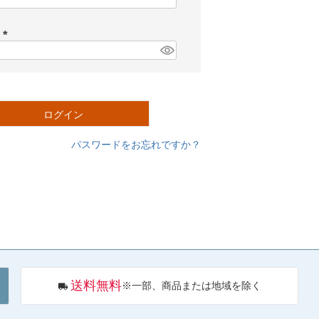
必
須
ド
)
(
必
須
)
ログイン
パスワードをお忘れですか？
送料無料
※一部、商品または地域を除く